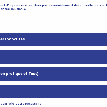
permet d’apprendre à restituer professionnellement des consultations 
entée solution ».
personnalités
e
en pratique et Test)
giaire le jugera nécessaire.