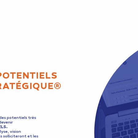
POTENTIELS
RATÉGIQUE®
es potentiels très
devenir
ELS.
lyse, vision
 solliciteront et les