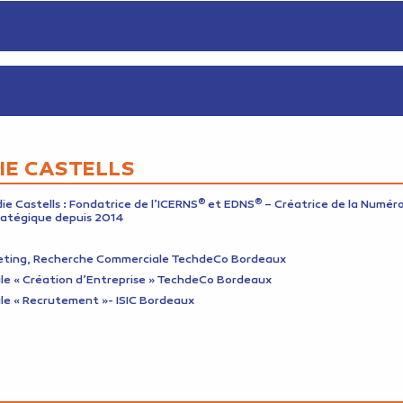
IE CASTELLS
®
®
ie Castells : Fondatrice de l’ICERNS
et EDNS
– Créatrice de la Numér
ratégique depuis 2014
eting, Recherche Commerciale TechdeCo Bordeaux
e « Création d’Entreprise » TechdeCo Bordeaux
e « Recrutement »- ISIC Bordeaux