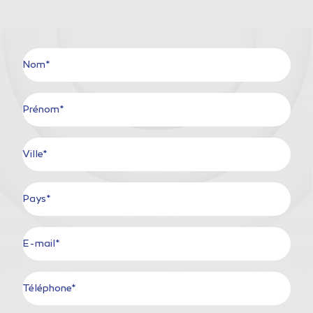
Nom*
Prénom*
Ville*
Pays*
E-mail*
Téléphone*