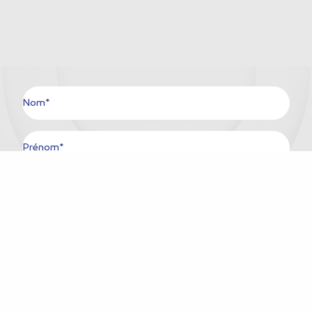
Nom*
Prénom*
Ville*
Pays*
E-mail*