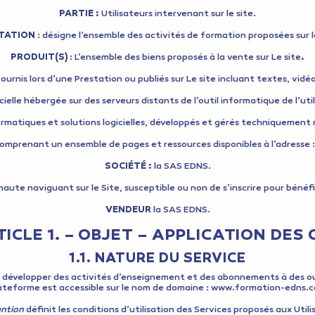
PARTIE :
Utilisateurs intervenant sur le site.
TATION
: désigne l’ensemble des activités de formation proposées sur l
PRODUIT(S)
: L’ensemble des biens proposés à la vente sur Le site
.
rnis lors d’une Prestation ou publiés sur Le site incluant textes, vidéo
icielle hébergée sur des serveurs distants de l’outil informatique de l’ut
tiques et solutions logicielles, développés et gérés techniquement mis à
comprenant un ensemble de pages et ressources disponibles à l’adresse
SOCIÉTÉ :
la SAS EDNS.
naute naviguant sur le Site, susceptible ou non de s’inscrire pour bénéf
VENDEUR
la SAS EDNS.
ICLE 1. – OBJET – APPLICATION DES
1.1. NATURE DU SERVICE
 développer des activités d’enseignement et des abonnements à des out
ateforme est accessible sur le nom de domaine : www.formation-edns.
ention
définit les conditions d’utilisation des Services proposés aux Utili