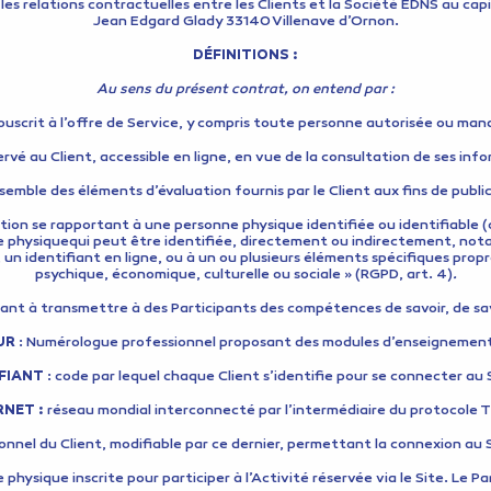
s relations contractuelles entre les Clients et la Société EDNS au capit
Jean Edgard Glady 33140 Villenave d’Ornon.
DÉFINITIONS :
Au sens du présent contrat, on entend par :
uscrit à l’offre de Service, y compris toute personne autorisée ou man
rvé au Client, accessible en ligne, en vue de la consultation de ses inf
emble des éléments d’évaluation fournis par le Client aux fins de publica
tion se rapportant à une personne physique identifiée ou identifiable
e physiquequi peut être identifiée, directement ou indirectement, not
 un identifiant en ligne, ou à un ou plusieurs éléments spécifiques prop
psychique, économique, culturelle ou sociale » (RGPD, art. 4)
.
, visant à transmettre à des Participants des compétences de savoir, de 
UR
: Numérologue professionnel proposant des modules d’enseignement s
IFIANT
: code par lequel chaque Client s’identifie pour se connecter au 
RNET :
réseau mondial interconnecté par l’intermédiaire du protocole T
nnel du Client, modifiable par ce dernier, permettant la connexion au S
physique inscrite pour participer à l’Activité réservée via le Site. Le Pa