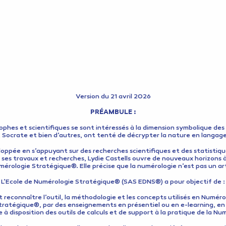
Version du 21 avril 2026
PRÉAMBULE :
osophes et scientifiques se sont intéressés à la dimension symbolique d
n, Socrate et bien d’autres, ont tenté de décrypter la nature en lang
loppée en s’appuyant sur des recherches scientifiques et des statistique
e de ses travaux et recherches, Lydie Castells ouvre de nouveaux horizons
mérologie Stratégique®. Elle précise que la numérologie n’est pas un art 
L’Ecole de Numérologie Stratégique® (SAS EDNS®) a pour objectif de :
t reconnaître l’outil, la méthodologie et les concepts utilisés en Numér
tratégique®, par des enseignements en présentiel ou en e-learning, en 
à disposition des outils de calculs et de support à la pratique de la N