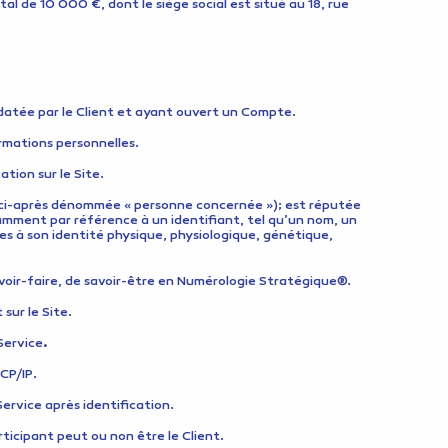
al de 10 000 €, dont le siège social est situé au 18, rue
datée par le Client et ayant ouvert un Compte.
ormations personnelles.
tion sur le Site.
 (ci-après dénommée « personne concernée »); est réputée
amment par référence à un identifiant, tel qu’un nom, un
res à son identité physique, physiologique, génétique,
savoir-faire, de savoir-être en Numérologie Stratégique®.
ur le Site.
Service
.
CP/IP.
ervice après identification.
rticipant peut ou non être le Client.