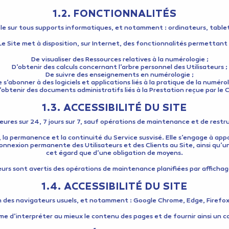
1.2. FONCTIONNALITÉS
ble sur tous supports informatiques, et notamment : ordinateurs, tab
Le Site met à disposition, sur Internet, des fonctionnalités permettant 
De visualiser des Ressources relatives à la numérologie ;
D’obtenir des calculs concernant l’arbre personnel des Utilisateurs ;
De suivre des enseignements en numérologie ;
 s’abonner à des logiciels et applications liés à la pratique de la numérol
’obtenir des documents administratifs liés à la Prestation reçue par le C
1.3. ACCESSIBILITÉ DU SITE
 heures sur 24, 7 jours sur 7, sauf opérations de maintenance et de restr
, la permanence et la continuité du Service susvisé. Elle s’engage à appor
nnexion permanente des Utilisateurs et des Clients au Site, ainsi qu’un
cet égard que d’une obligation de moyens.
eurs sont avertis des opérations de maintenance planifiées par affichage
1.4. ACCESSIBILITÉ DU SITE
n des navigateurs usuels, et notamment : Google Chrome, Edge, Firefox, 
 d’interpréter au mieux le contenu des pages et de fournir ainsi un co