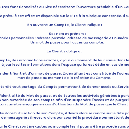
utres fonctionnalités du Site nécessitent l’ouverture préalable d’un C
 prévu à cet effet et disponible sur le Site à la rubrique concernée. Il 
En ouvrant un Compte, le Client indique :
Ses nom et prénom ;
nées personnelles : adresse postale, adresse de messagerie et numéro
Un mot de passe pour l’accès au compte.
Le Client s’oblige à :
mpte, des informations exactes, à jour au moment de leur saisie dans l
à jour lesdites informations dans l’espace qui lui est dédié en cas de mo
un identifiant et d’un mot de passe. L’identifiant est constitué de l’adre
mot de passe au moment de la création du Compte.
interdit tout partage du Compte permettant de donner accès au Service
nfidentialité du Mot de passe, et de toutes les activités générées à par
n non autorisée de son compte afin d’en suspendre l’accès et de purger l
cun cas être engagée en cas d’utilisation du Mot de passe que le Client
 dans l’utilisation de son Compte, il devra alors se rendre sur le Site po
e de messagerie ; il recevra alors par courriel la procédure permettant
ar le Client sont inexactes ou incomplètes, il pourra être procédé sans pr