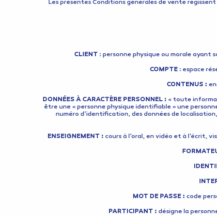
Les présentes Conditions générales de vente régissent le
CLIENT
: personne physique ou morale ayant so
COMPTE
: espace rése
CONTENUS :
ens
DONNÉES À CARACTÈRE PERSONNEL :
« toute informa
être une « personne physique identifiable » une personn
numéro d’identification, des données de localisation,
ENSEIGNEMENT :
cours à l’oral, en vidéo et à l’écrit
FORMATE
IDENT
INTE
MOT DE PASSE :
code perso
PARTICIPANT :
désigne la personne 