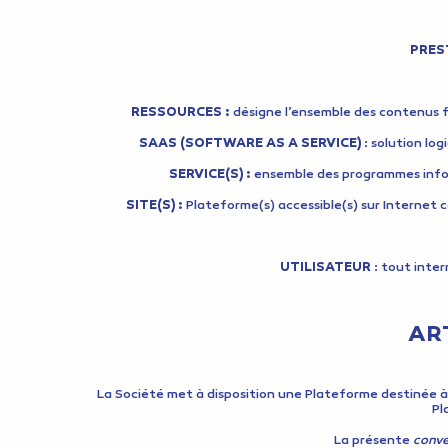
PRES
RESSOURCES :
désigne l’ensemble des contenus fou
SAAS (SOFTWARE AS A SERVICE)
: solution log
SERVICE(S) :
ensemble des programmes informa
SITE(S) :
Plateforme(s) accessible(s) sur Internet 
UTILISATEUR
: tout inter
ART
La Société met à disposition une Plateforme destinée à
Pl
La présente
conv