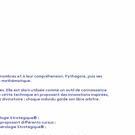
es nombres et à leur compréhension. Pythagore, puis ses
age mathématique.
s. Elle est alors utilisée comme un outil de connaissance
 à cette technique en proposant des innovations inspirées,
divinatoire ; chaque individu garde son libre arbitre.
ologie Stratégique® ;
proposant différents cursus ;
umérologie Stratégique® ;