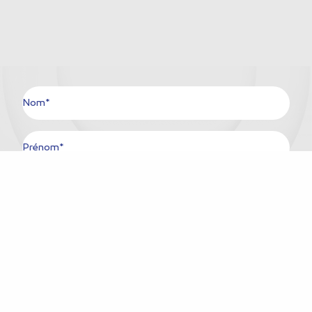
Nom*
Prénom*
Ville*
Pays*
E-mail*