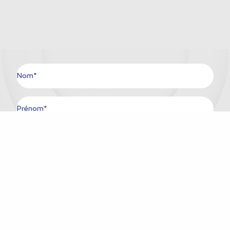
Nom*
Prénom*
Ville*
Pays*
E-mail*