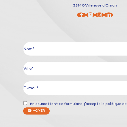
33140
Villenave d'Ornon
Nom*
Ville*
E-mail*
En soumettant ce formulaire, j'accepte la
politique de