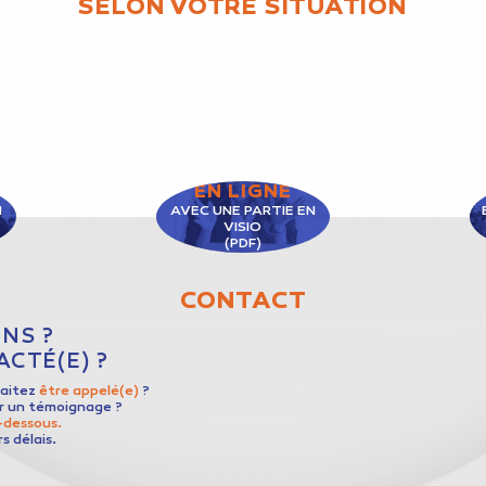
SELON VOTRE SITUATION
EN LIGNE
N
AVEC UNE PARTIE EN
VISIO
(PDF)
CONTACT
NS ?
CTÉ(E) ?
haitez
être appelé(e)
?
er un témoignage ?
i-dessous.
s délais.