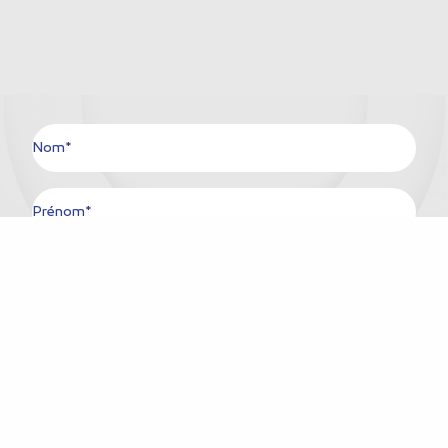
Nom*
Prénom*
Ville*
Pays*
E-mail*