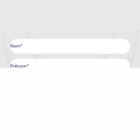
Nom*
Prénom*
Ville*
Pays*
E-mail*