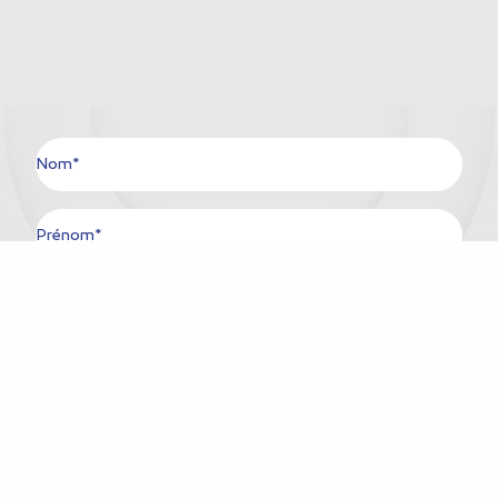
Nom*
Prénom*
Ville*
Pays*
E-mail*