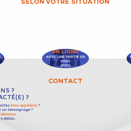
SELON VOTRE SITUATION
EN LIGNE
N
AVEC UNE PARTIE EN
VISIO
(PDF)
CONTACT
NS ?
CTÉ(E) ?
haitez
être appelé(e)
?
er un témoignage ?
i-dessous.
s délais.