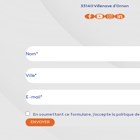
33140
Villenave d'Ornon
Nom*
Ville*
E-mail*
En soumettant ce formulaire, j'accepte la
politique de