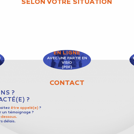
SELON VOTRE SITUATION
EN LIGNE
N
AVEC UNE PARTIE EN
VISIO
(PDF)
CONTACT
NS ?
CTÉ(E) ?
haitez
être appelé(e)
?
er un témoignage ?
i-dessous.
s délais.