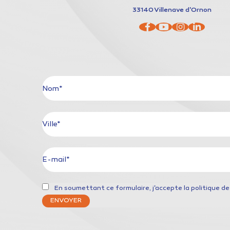
33140
Villenave d'Ornon
Nom*
Ville*
E-mail*
En soumettant ce formulaire, j'accepte la
politique de