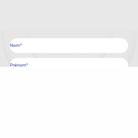
Nom*
Prénom*
Ville*
Pays*
E-mail*