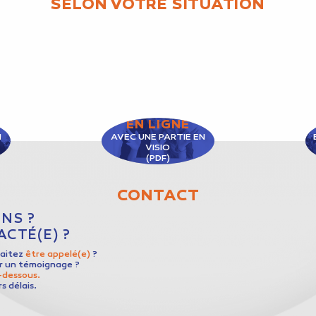
SELON VOTRE SITUATION
EN LIGNE
N
AVEC UNE PARTIE EN
VISIO
(PDF)
CONTACT
NS ?
CTÉ(E) ?
haitez
être appelé(e)
?
er un témoignage ?
i-dessous.
s délais.