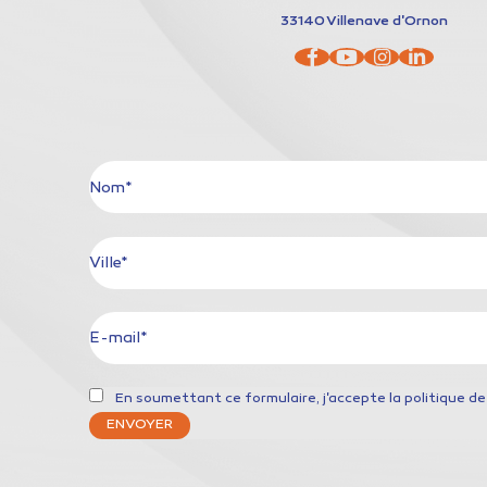
33140
Villenave d'Ornon
Nom*
Ville*
E-mail*
En soumettant ce formulaire, j'accepte la
politique de