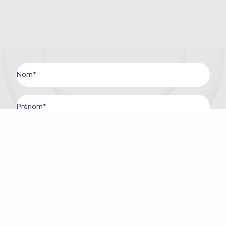
Nom*
Prénom*
Ville*
Pays*
E-mail*